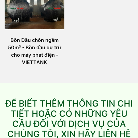
Bồn Dầu chôn ngầm
50m³ - Bồn dầu dự trữ
cho máy phát điện -
VIETTANK
ĐỂ BIẾT THÊM THÔNG TIN CHI
TIẾT HOẶC CÓ NHỮNG YÊU
CẦU ĐỐI VỚI DỊCH VỤ CỦA
CHÚNG TÔI, XIN HÃY LIÊN HỆ