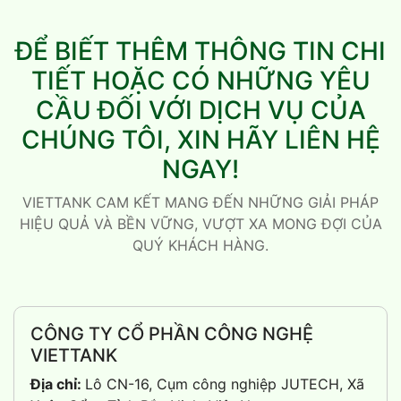
ĐỂ BIẾT THÊM THÔNG TIN CHI
TIẾT HOẶC CÓ NHỮNG YÊU
CẦU ĐỐI VỚI DỊCH VỤ CỦA
CHÚNG TÔI, XIN HÃY LIÊN HỆ
NGAY!
VIETTANK CAM KẾT MANG ĐẾN NHỮNG GIẢI PHÁP
HIỆU QUẢ VÀ BỀN VỮNG, VƯỢT XA MONG ĐỢI CỦA
QUÝ KHÁCH HÀNG.
CÔNG TY CỔ PHẦN CÔNG NGHỆ
VIETTANK
Địa chỉ:
Lô CN-16, Cụm công nghiệp JUTECH, Xã