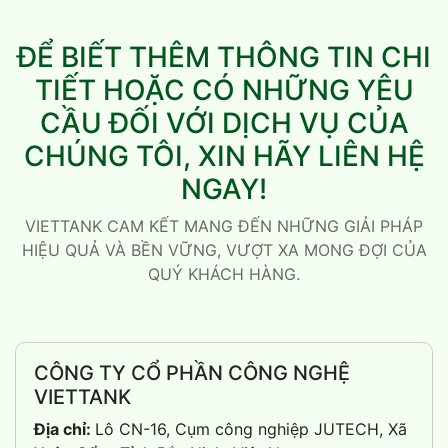
ĐỂ BIẾT THÊM THÔNG TIN CHI
TIẾT HOẶC CÓ NHỮNG YÊU
CẦU ĐỐI VỚI DỊCH VỤ CỦA
CHÚNG TÔI, XIN HÃY LIÊN HỆ
NGAY!
VIETTANK CAM KẾT MANG ĐẾN NHỮNG GIẢI PHÁP
HIỆU QUẢ VÀ BỀN VỮNG, VƯỢT XA MONG ĐỢI CỦA
QUÝ KHÁCH HÀNG.
CÔNG TY CỔ PHẦN CÔNG NGHỆ
VIETTANK
Địa chỉ:
Lô CN-16, Cụm công nghiệp JUTECH, Xã